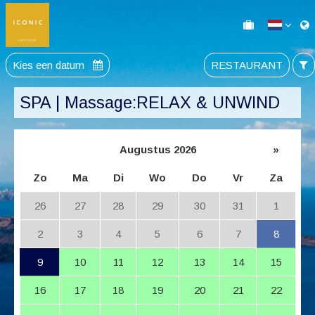
Kies een datum
RESTAURANT
SPA | Massage:RELAX & UNWIND
Augustus 2026
»
Zo
Ma
Di
Wo
Do
Vr
Za
26
27
28
29
30
31
1
2
3
4
5
6
7
8
9
10
11
12
13
14
15
16
17
18
19
20
21
22