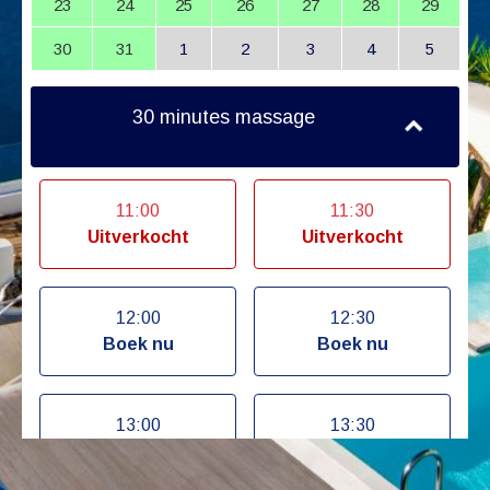
23
24
25
26
27
28
29
30
31
1
2
3
4
5
30 minutes massage
11:00
11:30
Uitverkocht
Uitverkocht
12:00
12:30
Boek nu
Boek nu
13:00
13:30
Boek nu
Boek nu